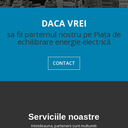
DACA VREI
sa fii parternul nostru pe Piața de
echilibrare energie electrică
CONTACT
Serviciile noastre
Intotdeauna, partenerii sunt multumiti