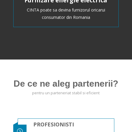
Furnizare energie electrica
CINTA poate sa devina furnizorul oricarui
consumator din Romania
De ce ne aleg partenerii?
pentru un parteneriat stabil si eficient
PROFESIONISTI
}